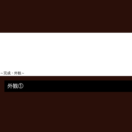
～完成・外観～
外観①