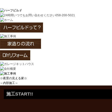
ハーフビルドの施工、賃貸ガレージ、リフォ
☆夜景の見える家☆
～内部施工～
施工START!!