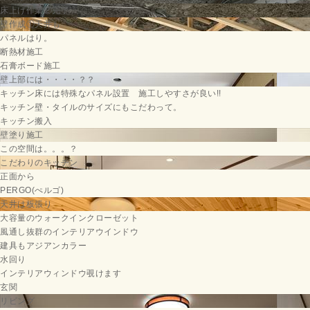
床上げ作業②完了
壁作成①天井も
パネルはり。
断熱材施工
石膏ボード施工
壁上部には・・・・？？
キッチン床には特殊なパネル設置 施工しやすさが良い!!
キッチン壁・タイルのサイズにもこだわって。
キッチン搬入
壁塗り施工
この空間は。。。？
こだわりのキッチン
正面から
PERGO(ぺルゴ)
天井は板張り
大容量のウォークインクローゼット
風通し抜群のインテリアウインドウ
建具もアジアンカラー
水回り
インテリアウィンドウ覗けます
玄関
リビング