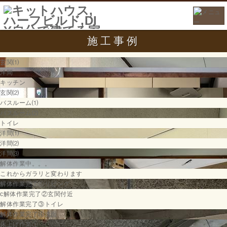
施工事例
玄関⑴
洋間
キッチン
玄関⑵
バスルーム⑴
バスルーム⑵
トイレ
洋間⑴
洋間⑵
洋間⑶
解体作業中。。。
これからガラリと変わります
解体作業完了①リビング
c解体作業完了②玄関付近
解体作業完了③トイレ
解体作業完了④洗面
床上げ作業①