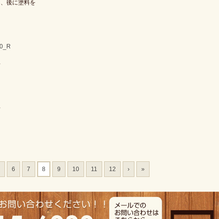
け、後に塗料を
◇
◇
6
7
8
9
10
11
12
›
»