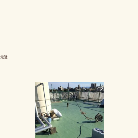
◇
る最近
。