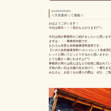
2016年06月08日
☆天然素材って素敵☆
おはようございます！
今日は晴天～！！気分も上がります(^^♪
今日は我が事務所のご紹介をしたいと思いま
まずは・・・事務所外観です。
もちろん外壁も自然健康塗料使用です。
【リボス自然健康塗料/ペルシャレッド色使用
レッドと聞いてビックリするかと思いますが
とても暖かく感じれますよ(^^)
事務所の周りは田んぼなどの自然に囲まれて
天気の良い日は太陽の光を浴びて、一層引き立
みなさん、お近くをお通りの際は、ぜひ、ご