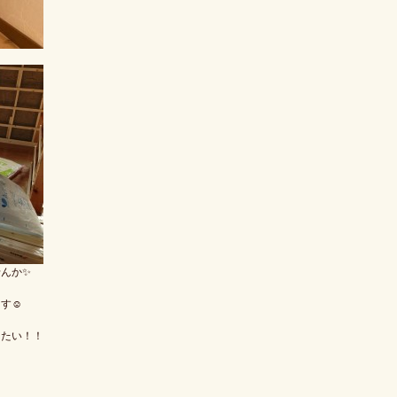
んか✨
ます☺
きたい！！