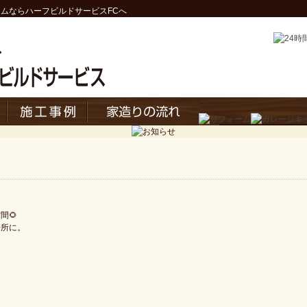
ームなら
ハーフビルドサービス
FCへ
間🌻
場所に。