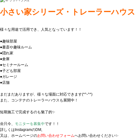
小さい家シリーズ・トレーラーハウス
様々な用途で活用でき、人気となっています！！
●趣味部屋
●書斎や趣味ルーム
●隠れ家
●倉庫
●セミナールーム
●子ども部屋
●ガレージ
●店舗
まだまだありますが、様々な場面に対応できます(*^-^*)
また、コンテナのトレーラーハウスも展開中！
短期施工で完成するのも魅了的✨
🌼只今、
モニターを募集中
です！！
詳しくはInstagramのDM,
又は、ホームページの
お問い合わせフォーム
へお問い合わせください✨